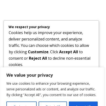
Copyright © 2026 PTS | 22 | FMS Polytechnische Schule
–
OnePress
Theme von FameThemes
We respect your privacy
Cookies help us improve your experience,
deliver personalized content, and analyze
traffic. You can choose which cookies to allow
by clicking
Customize
. Click
Accept All
to
consent or
Reject All
to decline non-essential
cookies.
We value your privacy
Customize
We use cookies to enhance your browsing experience,
Reject All
serve personalized ads or content, and analyze our traffic.
By clicking "Accept All", you consent to our use of cookies.
Accept All