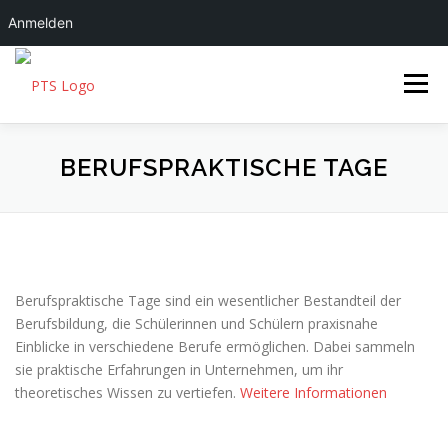
Anmelden
Zum Inhalt springen
Menü
FMS|22
BERUFSPRAKTISCHE TAGE
ÜBER UNS
SCHULLEBEN
SERVICES
Berufspraktische Tage sind ein wesentlicher Bestandteil der
Berufsbildung, die Schülerinnen und Schülern praxisnahe
Einblicke in verschiedene Berufe ermöglichen. Dabei sammeln
sie praktische Erfahrungen in Unternehmen, um ihr
theoretisches Wissen zu vertiefen.
Weitere Informationen