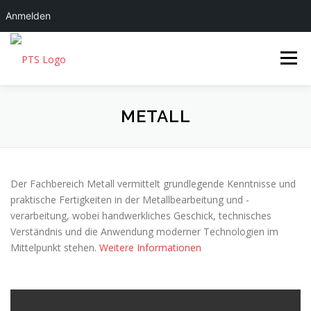
Anmelden
Zum Inhalt springen
Menü
FMS|22
ÜBER UNS
METALL
SCHULLEBEN
SERVICES
Der Fachbereich Metall vermittelt grundlegende Kenntnisse und
praktische Fertigkeiten in der Metallbearbeitung und -
verarbeitung, wobei handwerkliches Geschick, technisches
Verständnis und die Anwendung moderner Technologien im
Mittelpunkt stehen.
Weitere Informationen